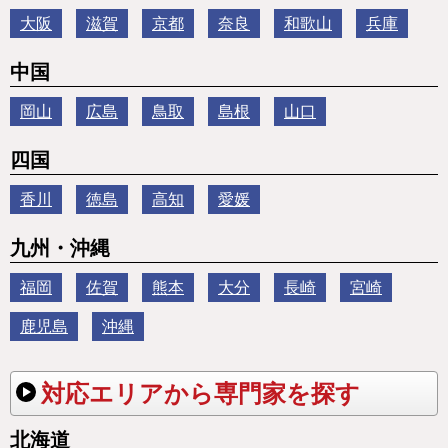
大阪
滋賀
京都
奈良
和歌山
兵庫
中国
岡山
広島
鳥取
島根
山口
四国
香川
徳島
高知
愛媛
九州・沖縄
福岡
佐賀
熊本
大分
長崎
宮崎
鹿児島
沖縄
対応エリアから専門家を探す
北海道