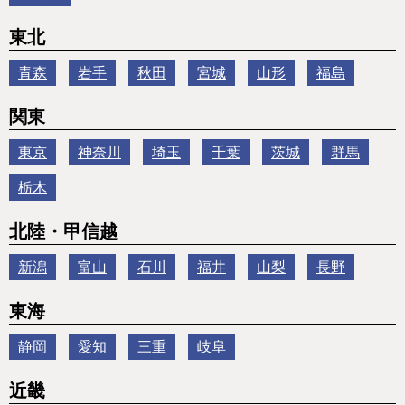
東北
青森
岩手
秋田
宮城
山形
福島
関東
東京
神奈川
埼玉
千葉
茨城
群馬
栃木
北陸・甲信越
新潟
富山
石川
福井
山梨
長野
東海
静岡
愛知
三重
岐阜
近畿