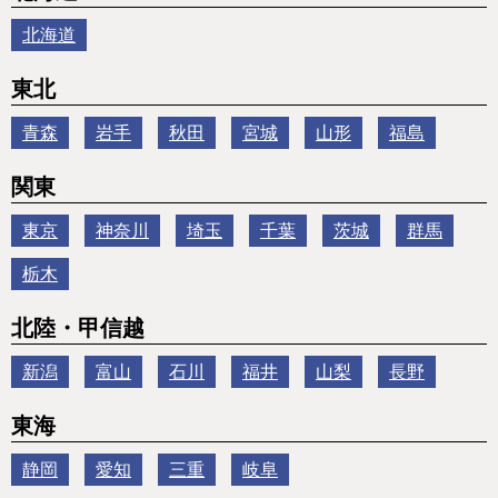
北海道
東北
青森
岩手
秋田
宮城
山形
福島
関東
東京
神奈川
埼玉
千葉
茨城
群馬
栃木
北陸・甲信越
新潟
富山
石川
福井
山梨
長野
東海
静岡
愛知
三重
岐阜