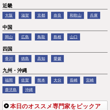
近畿
大阪
滋賀
京都
奈良
和歌山
兵庫
中国
岡山
広島
鳥取
島根
山口
四国
香川
徳島
高知
愛媛
九州・沖縄
福岡
佐賀
熊本
大分
長崎
宮崎
鹿児島
沖縄
本日のオススメ専門家をピックア