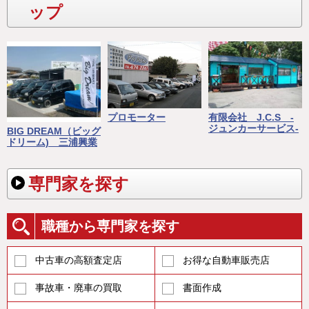
ップ
プロモーター
有限会社 J.C.S -
ジュンカーサービス-
BIG DREAM（ビッグ
ドリーム) 三浦興業
専門家を探す
職種から専門家を探す
中古車の高額査定店
お得な自動車販売店
事故車・廃車の買取
書面作成