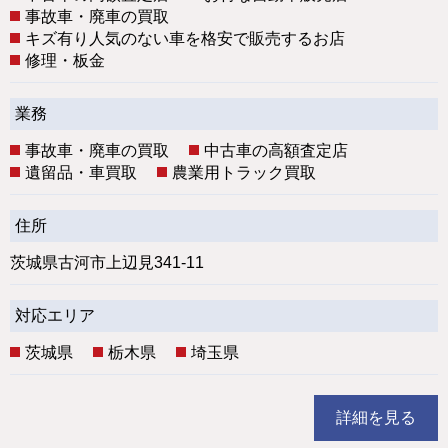
事故車・廃車の買取
キズ有り人気のない車を格安で販売するお店
修理・板金
業務
事故車・廃車の買取
中古車の高額査定店
遺留品・車買取
農業用トラック買取
住所
茨城県古河市上辺見341-11
対応エリア
茨城県
栃木県
埼玉県
詳細を見る