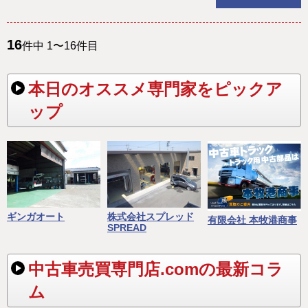
16
件中 1〜16件目
本日のオススメ専門家をピックア
ップ
ギンガオート
株式会社スプレッド
有限会社 本牧港商事
SPREAD
中古車売買専門店.comの最新コラ
ム