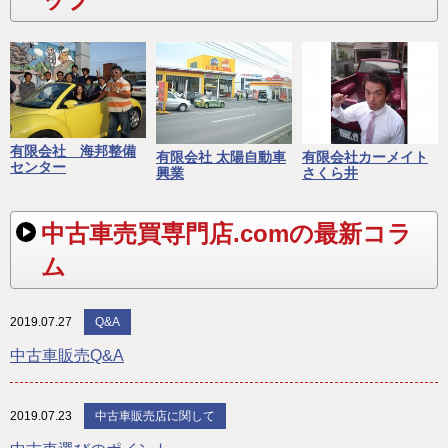
有限会社 海邦整備
有限会社 太陽自動車
有限会社カーメイト
センター
興業
さくら井
中古車売買専門店.comの最新コラ
ム
2019.07.27
Q&A
中古車販売Q&A
2019.07.23
中古車販売店に関して